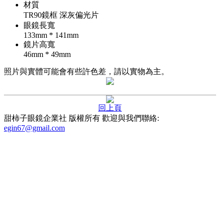
材質
TR90鏡框 深灰偏光片
眼鏡長寬
133mm * 141mm
鏡片高寬
46mm * 49mm
照片與實體可能會有些許色差，請以實物為主。
回上頁
甜柿子眼鏡企業社 版權所有
歡迎與我們聯絡:
egin67@gmail.com