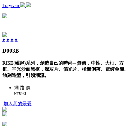
Toryivan
●
●
●
●
D003B
RISE(崛起)系列，創造自己的時尚─ 無價，中性、大框、方
框、平光沙面黑框，深灰片、偏光片、極簡俐落、電鍍金屬、
蝕刻造型，引領潮流。
網 路 價
990
NT
加入我的最愛