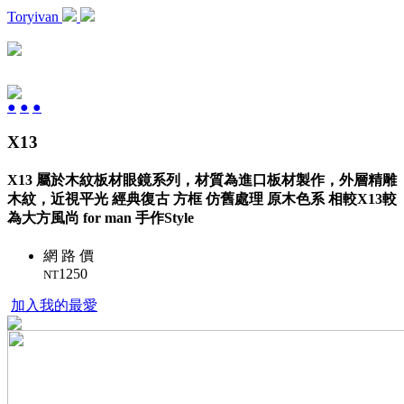
Toryivan
●
●
●
X13
X13 屬於木紋板材眼鏡系列，材質為進口板材製作，外層精雕
木紋，近視平光 經典復古 方框 仿舊處理 原木色系 相較X13較
為大方風尚 for man 手作Style
網 路 價
1250
NT
加入我的最愛